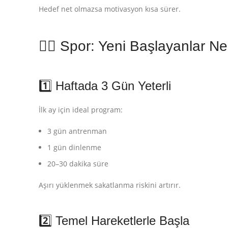
Hedef net olmazsa motivasyon kısa sürer.
🏃‍♂️ Spor: Yeni Başlayanlar 
1️⃣ Haftada 3 Gün Yeterli
İlk ay için ideal program:
3 gün antrenman
1 gün dinlenme
20–30 dakika süre
Aşırı yüklenmek sakatlanma riskini artırır.
2️⃣ Temel Hareketlerle Başla