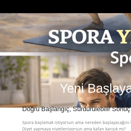
Yeni Başlay
Doğru Başlangıç, Sürdürülebilir Sonuç
Spora başlamak istiyorsun ama nereden başlayacağını
Diyet yapmaya niyetleniyorsun ama kafan karışık mı?