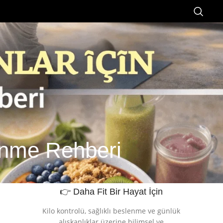
enme Rehberi
👉 Daha Fit Bir Hayat İçin
Kilo kontrolü, sağlıklı beslenme ve günlük
alışkanlıklar üzerine bilimsel ve