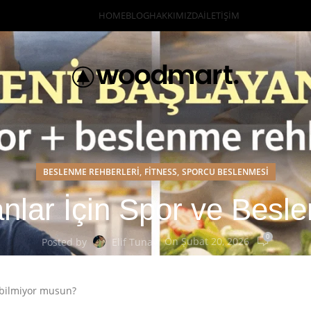
HOME
BLOG
HAKKIMIZDA
İLETIŞIM
,
,
BESLENME REHBERLERI
FITNESS
SPORCU BESLENMESI
anlar İçin Spor ve Besl
0
On Şubat 20, 2026
Posted by
Elif Tunay
 bilmiyor musun?