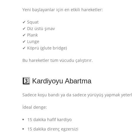
Yeni başlayanlar için en etkili hareketler:
✔ Squat
✔ Diz üstü şınav
✔ Plank
✔ Lunge
✔ Köprü (glute bridge)
Bu hareketler tüm vücudu çalıştırır.
3️⃣ Kardiyoyu Abartma
Sadece koşu bandı ya da sadece yürüyüş yapmak yeterli
İdeal denge:
15 dakika hafif kardiyo
15 dakika direnç egzersizi