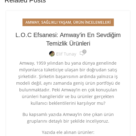
Related Posts
,
,
AMWAY
SAĞLIKLI YAŞAM
ÜRÜN İNCELEMELERI
L.O.C Efsanesi: Amway’in En Sevdiğim
Temizlik Ürünleri
0
Elif Tunay
Amway, 1959 yılından bu yana dünya genelinde
milyonlarca tüketiciye ulaşan bir doğrudan satış
şirketidir. Şirketin başarısının ardında yalnızca iş
modeli değil, aynı zamanda geniş ürün portföyü de
bulunmaktadır. Peki Amway’in en çok konuşulan
ürünleri hangileridir ve bu ürünler gerçekten
kullanıcı beklentilerini karşılıyor mu?
Bu kapsamlı yazıda Amway’in öne çıkan ürün
gruplarını detaylı bir şekilde inceliyoruz.
Yazıda ele alınan ürünler: