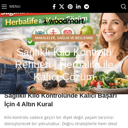
MENU
,
MAKALELER
SAĞLIK VE BESLENME
Sağlıklı Kilo Kontrolü
Rehberi | Herbalife ile
Kalıcı Çözüm
0
On Mart 23, 2026
Elif Tunay
Sağlıklı Kilo Kontrolünde Kalıcı Başarı
İçin 4 Altın Kural
Kilo kontrolü sadece geçici bir diyet değil, yaşam tarzınızı
dönüştürecek bir yolculuktur. Doğru stratejilerle hem ideal