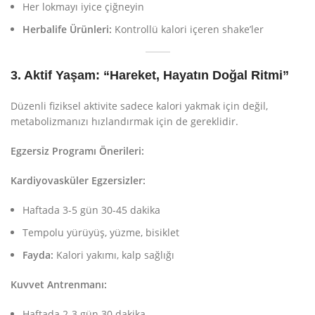
Her lokmayı iyice çiğneyin
Herbalife Ürünleri:
Kontrollü kalori içeren shake’ler
3. Aktif Yaşam: “Hareket, Hayatın Doğal Ritmi”
Düzenli fiziksel aktivite sadece kalori yakmak için değil,
metabolizmanızı hızlandırmak için de gereklidir.
Egzersiz Programı Önerileri:
Kardiyovasküler Egzersizler:
Haftada 3-5 gün 30-45 dakika
Tempolu yürüyüş, yüzme, bisiklet
Fayda:
Kalori yakımı, kalp sağlığı
Kuvvet Antrenmanı:
Haftada 2-3 gün 30 dakika