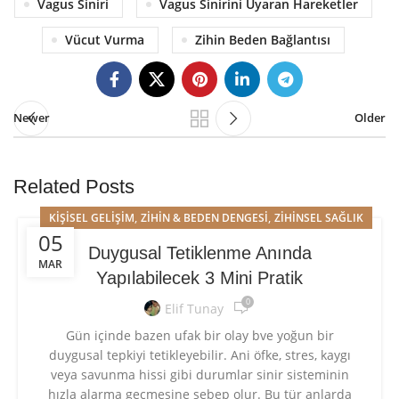
Vagus Siniri
Vagus Sinirini Uyaran Hareketler
Vücut Vurma
Zihin Beden Bağlantısı
Newer
Older
Related Posts
,
,
KIŞISEL GELIŞIM
ZIHIN & BEDEN DENGESI
ZIHINSEL SAĞLIK
05
Duygusal Tetiklenme Anında
MAR
Yapılabilecek 3 Mini Pratik
0
Elif Tunay
Gün içinde bazen ufak bir olay bve yoğun bir
duygusal tepkiyi tetikleyebilir. Ani öfke, stres, kaygı
veya savunma hissi gibi durumlar sinir sisteminin
hızla alarma geçmesine sebep olur. Bu tür anlarda