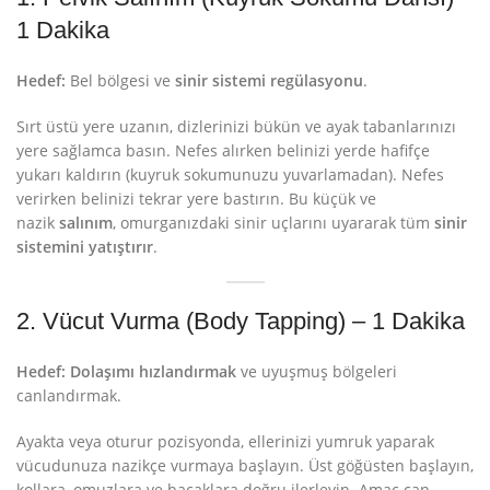
1 Dakika
Hedef:
Bel bölgesi ve
sinir sistemi regülasyonu
.
Sırt üstü yere uzanın, dizlerinizi bükün ve ayak tabanlarınızı
yere sağlamca basın. Nefes alırken belinizi yerde hafifçe
yukarı kaldırın (kuyruk sokumunuzu yuvarlamadan). Nefes
verirken belinizi tekrar yere bastırın. Bu küçük ve
nazik
salınım
, omurganızdaki sinir uçlarını uyararak tüm
sinir
sistemini yatıştırır
.
2. Vücut Vurma (Body Tapping) – 1 Dakika
Hedef:
Dolaşımı hızlandırmak
ve uyuşmuş bölgeleri
canlandırmak.
Ayakta veya oturur pozisyonda, ellerinizi yumruk yaparak
vücudunuza nazikçe vurmaya başlayın. Üst göğüsten başlayın,
kollara, omuzlara ve bacaklara doğru ilerleyin. Amaç can