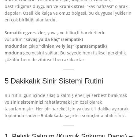
bastırdığımız duyguları ve
kronik stresi
“kas hafızası” olarak
depolar. Özellikle kalça ve omuz bölgesi, bu duygusal yüklerin
en çok biriktiği alanlardır.
Somatik egzersizler
, yavaş ve bilinçli hareketlerle
vücudun
“savaş ya da kaç” (sempatik)
modundan
çıkıp
“dinlen ve iyileş” (parasempatik)
moduna
geçmesini sağlar. Bu sayede hem fiziksel gerginlik
çözülür hem de zihinsel berraklık artar.
5 Dakikalık Sinir Sistemi Rutini
Bu rutin, gün içinde sıkışıp kalmış enerjiyi serbest bırakmak
ve
sinir sisteminizi rahatlatmak
için özel olarak
tasarlanmıştır. Her bir hareket için yaklaşık 1 dakika ayırarak
toplamda sadece
5 dakikada
şaşırtıcı sonuçlar alabilirsiniz.
1. Pelvik Salınım (Kuyruk Sokumu Dansı) –