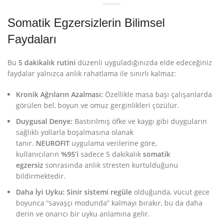
Somatik Egzersizlerin Bilimsel
Faydaları
Bu
5 dakikalık rutini
düzenli uyguladığınızda elde edeceğiniz
faydalar yalnızca anlık rahatlama ile sınırlı kalmaz:
Kronik Ağrıların Azalması:
Özellikle masa başı çalışanlarda
görülen bel, boyun ve omuz gerginlikleri çözülür.
Duygusal Denye:
Bastırılmış öfke ve kaygı gibi duyguların
sağlıklı yollarla boşalmasına olanak
tanır.
NEUROFIT
uygulama verilerine göre,
kullanıcıların
%95’i
sadece 5 dakikalık
somatik
egzersiz
sonrasında anlık stresten kurtulduğunu
bildirmektedir.
Daha İyi Uyku:
Sinir sistemi regüle
olduğunda, vücut gece
boyunca “savaşçı modunda” kalmayı bırakır, bu da daha
derin ve onarıcı bir uyku anlamına gelir.