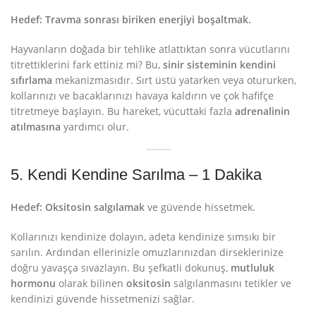
Hedef:
Travma sonrası biriken enerjiyi boşaltmak.
Hayvanların doğada bir tehlike atlattıktan sonra vücutlarını
titrettiklerini fark ettiniz mi? Bu,
sinir sisteminin kendini
sıfırlama
mekanizmasıdır. Sırt üstü yatarken veya otururken,
kollarınızı ve bacaklarınızı havaya kaldırın ve çok hafifçe
titretmeye başlayın. Bu hareket, vücuttaki fazla
adrenalinin
atılmasına
yardımcı olur.
5. Kendi Kendine Sarılma – 1 Dakika
Hedef:
Oksitosin salgılamak
ve güvende hissetmek.
Kollarınızı kendinize dolayın, adeta kendinize sımsıkı bir
sarılın. Ardından ellerinizle omuzlarınızdan dirseklerinize
doğru yavaşça sıvazlayın. Bu şefkatli dokunuş,
mutluluk
hormonu
olarak bilinen
oksitosin
salgılanmasını tetikler ve
kendinizi güvende hissetmenizi sağlar.