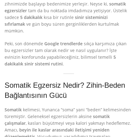
zihnimizde başlayıp bedenimize yerleşir. Neyse ki,
somatik
egzersizler
tam da bu noktada imdadımıza yetişiyor. Üstelik
sadece
5 dakikalık
kısa bir rutinle
sinir sisteminizi
sıfırlamak
ve gün boyu süren gerginliklerden kurtulmak
mümkün.
Peki, son dönemde
Google trendlerde
sıkça karşımıza çıkan
bu egzersizler tam olarak nedir ve nasıl uygulanır? İşte
evinizin konforunda yapabileceğiniz, bilimsel temelli
5
dakikalık sinir sistemi rutini
.
Somatik Egzersiz Nedir? Zihin-Beden
Bağlantısının Gücü
Somatik
kelimesi, Yunanca “soma” yani “beden” kelimesinden
türemiştir. Geleneksel egzersizlerin aksine
somatik
çalışmalar
, kasları büyütmeyi veya kalori yakmayı hedeflemez.
Amacı,
beyin ile kaslar arasındaki iletişimi yeniden
düzenlemektir
. Vücudumuz, yaşadığımız travmaları,