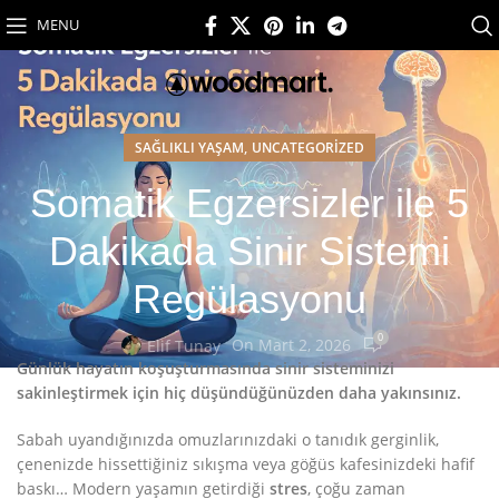
MENU
,
SAĞLIKLI YAŞAM
UNCATEGORIZED
Somatik Egzersizler ile 5
Dakikada Sinir Sistemi
Regülasyonu
0
On Mart 2, 2026
Elif Tunay
Günlük hayatın koşuşturmasında sinir sisteminizi
sakinleştirmek için hiç düşündüğünüzden daha yakınsınız.
Sabah uyandığınızda omuzlarınızdaki o tanıdık gerginlik,
çenenizde hissettiğiniz sıkışma veya göğüs kafesinizdeki hafif
baskı… Modern yaşamın getirdiği
stres
, çoğu zaman