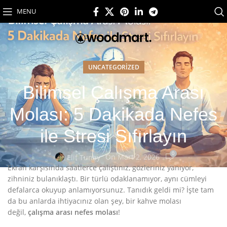
MENU
UNCATEGORIZED
Bilimsel Çalışma Arası
Molası: 5 Dakikada Nefes
ile Stresi Sıfırlayın
0
On Mart 2, 2026
Elif Tunay
Ekran karşısında saatlerce çalıştınız, gözleriniz yanıyor,
zihniniz bulanıklaştı. Bir türlü odaklanamıyor, aynı cümleyi
defalarca okuyup anlamıyorsunuz. Tanıdık geldi mi? İşte tam
da bu anlarda ihtiyacınız olan şey, bir kahve molası
değil,
çalışma arası nefes molası
!