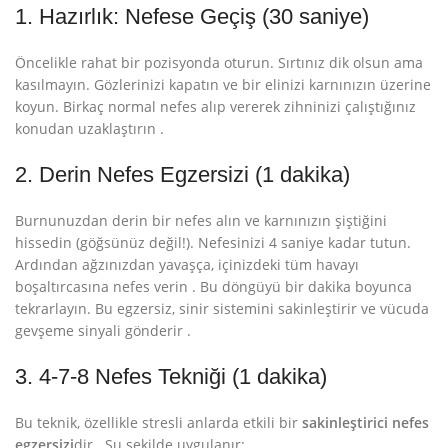
1. Hazırlık: Nefese Geçiş (30 saniye)
Öncelikle rahat bir pozisyonda oturun. Sırtınız dik olsun ama
kasılmayın. Gözlerinizi kapatın ve bir elinizi karnınızın üzerine
koyun. Birkaç normal nefes alıp vererek zihninizi çalıştığınız
konudan uzaklaştırın
.
2. Derin Nefes Egzersizi (1 dakika)
Burnunuzdan derin bir nefes alın ve karnınızın şiştiğini
hissedin (göğsünüz değil!). Nefesinizi 4 saniye kadar tutun.
Ardından ağzınızdan yavaşça, içinizdeki tüm havayı
boşaltırcasına nefes verin
. Bu döngüyü bir dakika boyunca
tekrarlayın. Bu egzersiz, sinir sistemini sakinleştirir ve vücuda
gevşeme sinyali gönderir
.
3. 4-7-8 Nefes Tekniği (1 dakika)
Bu teknik, özellikle stresli anlarda etkili bir
sakinleştirici nefes
egzersizi
dir
. Şu şekilde uygulanır: