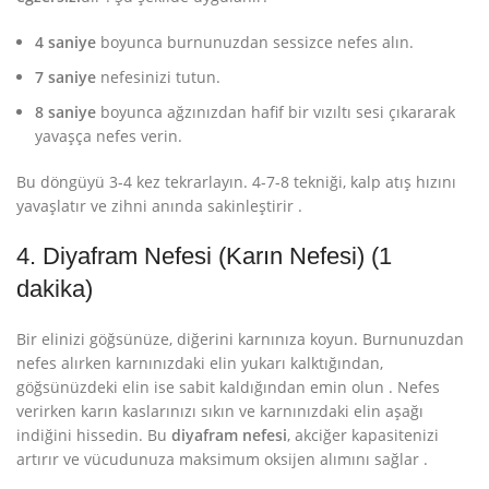
4 saniye
boyunca burnunuzdan sessizce nefes alın.
7 saniye
nefesinizi tutun.
8 saniye
boyunca ağzınızdan hafif bir vızıltı sesi çıkararak
yavaşça nefes verin.
Bu döngüyü 3-4 kez tekrarlayın. 4-7-8 tekniği, kalp atış hızını
yavaşlatır ve zihni anında sakinleştirir
.
4. Diyafram Nefesi (Karın Nefesi) (1
dakika)
Bir elinizi göğsünüze, diğerini karnınıza koyun. Burnunuzdan
nefes alırken karnınızdaki elin yukarı kalktığından,
göğsünüzdeki elin ise sabit kaldığından emin olun
. Nefes
verirken karın kaslarınızı sıkın ve karnınızdaki elin aşağı
indiğini hissedin. Bu
diyafram nefesi
, akciğer kapasitenizi
artırır ve vücudunuza maksimum oksijen alımını sağlar
.