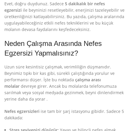
Evet, doğru duydunuz. Sadece
5 dakikalık bir nefes
egzersizi
ile beyninizi resetleyebilir, enerjinizi tazeleyebilir ve
üretkenliğinizi katlayabilirsiniz. Bu yazıda, çalışma aralarında
uygulayabileceğiniz etkili nefes tekniklerini ve bu küçük
molanın devasa faydalarını keşfedeceksiniz.
Neden Çalışma Arasında Nefes
Egzersizi Yapmalısınız?
Uzun süre kesintisiz çalışmak, verimliliğin düşmanıdır.
Beynimiz tıpkı bir kas gibi, sürekli çalıştığında yorulur ve
performansı düşer. İşte bu noktada
çalışma arası
molalar
devreye girer. Ancak bu molalarda telefonumuza
sarılmak veya sosyal medyada gezinmek, beyni dinlendirmek
yerine daha da yorar
.
Nefes egzersizleri
ise tam bir şarj istasyonu gibidir. Sadece 5
dakikada:
Stres seviyenizi düşürür:
Yavaş ve bilinçli nefes almak,