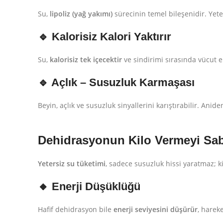
Su,
lipoliz (yağ yakımı)
sürecinin temel bileşenidir. Yete
🔹 Kalorisiz Kalori Yaktırır
Su,
kalorisiz tek içecektir
ve sindirimi sırasında vücut en
🔹 Açlık – Susuzluk Karmaşası
Beyin, açlık ve susuzluk sinyallerini karıştırabilir. An
Dehidrasyonun Kilo Vermeyi Sabo
Yetersiz su tüketimi
, sadece susuzluk hissi yaratmaz; k
🔸 Enerji Düşüklüğü
Hafif dehidrasyon bile
enerji seviyesini düşürür
, harek