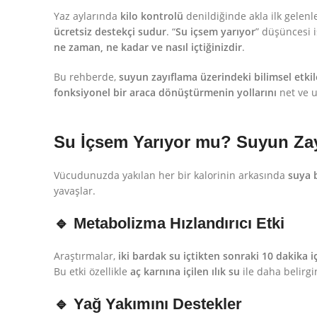
Yaz aylarında
kilo kontrolü
denildiğinde akla ilk gelenl
ücretsiz destekçi sudur
. “
Su içsem yarıyor
” düşüncesi 
ne zaman, ne kadar ve nasıl içtiğinizdir
.
Bu rehberde,
suyun zayıflama üzerindeki bilimsel etkil
fonksiyonel bir araca dönüştürmenin yollarını
net ve u
Su İçsem Yarıyor mu? Suyun Zayı
Vücudunuzda yakılan her bir kalorinin arkasında
suya 
yavaşlar.
🔹 Metabolizma Hızlandırıcı Etki
Araştırmalar,
iki bardak su içtikten sonraki 10 dakika 
Bu etki özellikle
aç karnına içilen ılık su
ile daha belirgin
🔹 Yağ Yakımını Destekler