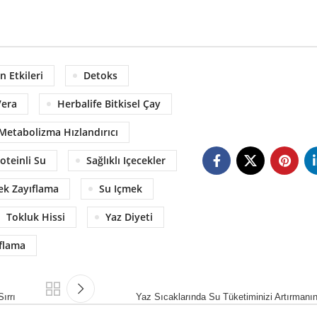
 Etkileri
Detoks
Vera
Herbalife Bitkisel Çay
Metabolizma Hızlandırıcı
oteinli Su
Sağlıklı Içecekler
ek Zayıflama
Su Içmek
Tokluk Hissi
Yaz Diyeti
flama
ırrı
Yaz Sıcaklarında Su Tüketiminizi Artırmanın 