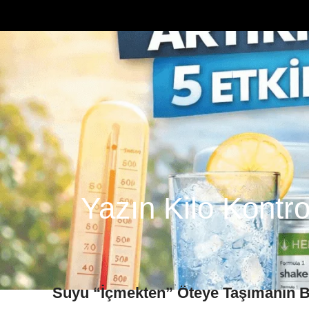
Yazın Kilo Kontro
Suyu “İçmekten” Öteye Taşımanın Bi