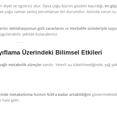
er diyet ve egzersiz olur. Oysa çoğu kişinin gözden kaçırdığı,
en güç
ise çoğu zaman yanlış yorumlanan bir durumdur. Aslında sorun su 
erini
,
dehidrasyonun gizli zararlarını
ve
Herbalife ürünleriyle suyu
ygulanabilir şekilde bulacaksınız.
flama Üzerindeki Bilimsel Etkileri
bağlı metabolik süreçler
vardır. Yeterli su tüketilmediğinde, yağ ya
içinde metabolizma hızının %30’a kadar artabildiğini
göstermektedi
 hale gelir.