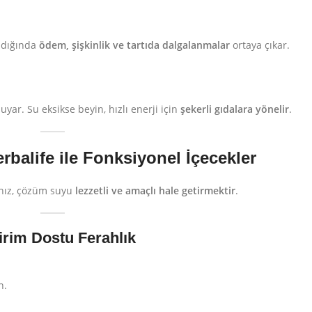
ndığında
ödem, şişkinlik ve tartıda dalgalanmalar
ortaya çıkar.
uyar. Su eksikse beyin, hızlı enerji için
şekerli gıdalara yönelir
.
rbalife ile Fonksiyonel İçecekler
anız, çözüm suyu
lezzetli ve amaçlı hale getirmektir
.
dirim Dostu Ferahlık
n.