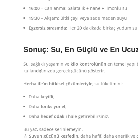
16:00
– Canlanma: Salatalık + nane + limonlu su
19:30
– Akşam: Bitki çayı veya sade maden suyu
Egzersiz sırasında:
Her 20 dakikada birkaç yudum su
Sonuç: Su, En Güçlü ve En Ucuz
Su
, sağlıklı yaşamın ve
kilo kontrolünün
en temel yapı t
kullandığınızda gerçek gücünü gösterir.
Herbalife’ın bitkisel çözümleriyle
, su tüketimini:
Daha
keyifli
,
Daha
fonksiyonel
,
Daha
hedef odaklı
hale getirebilirsiniz.
Bu yaz, sadece serinlemeyin.
💧
Suyun gücünü keşfedin
, daha hafif, daha enerjik ve 