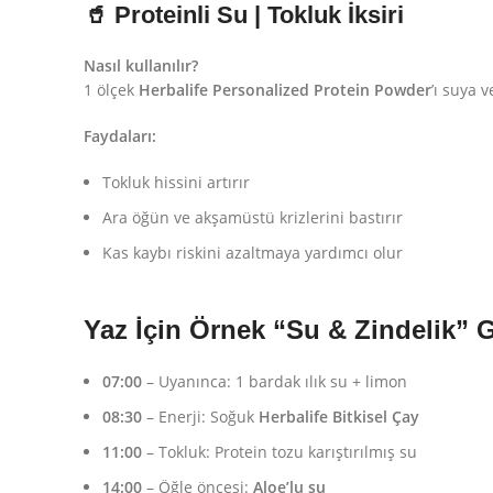
🥤 Proteinli Su | Tokluk İksiri
Nasıl kullanılır?
1 ölçek
Herbalife Personalized Protein Powder
’ı suya 
Faydaları:
Tokluk hissini artırır
Ara öğün ve akşamüstü krizlerini bastırır
Kas kaybı riskini azaltmaya yardımcı olur
Yaz İçin Örnek “Su & Zindelik”
07:00
– Uyanınca: 1 bardak ılık su + limon
08:30
– Enerji: Soğuk
Herbalife Bitkisel Çay
11:00
– Tokluk: Protein tozu karıştırılmış su
14:00
– Öğle öncesi:
Aloe’lu su