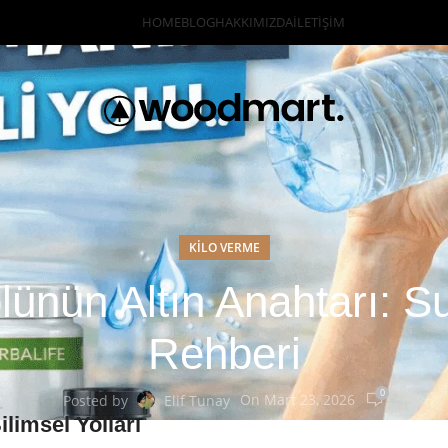
HOME
BLOG
HAKKIMIZDA
İLETIŞIM
KILO VERME
lünün Altın Anahtarı: S
Rehberi
0
On Mart 23, 2026
Posted by
Elif Tunay
limsel Yolları