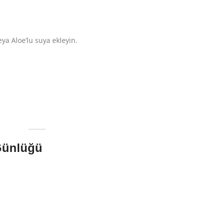
veya Aloe’lu suya ekleyin.
 Günlüğü