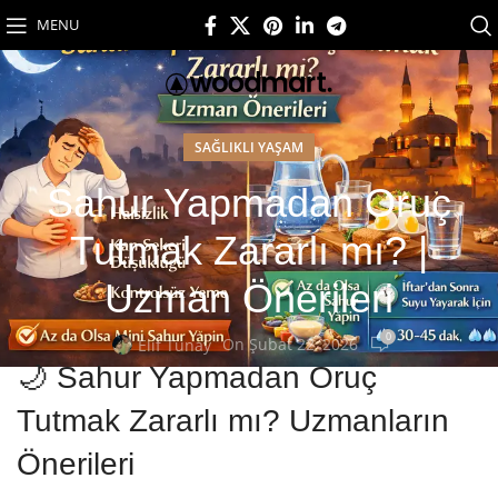
MENU
SAĞLIKLI YAŞAM
Sahur Yapmadan Oruç
Tutmak Zararlı mı? |
Uzman Önerileri
0
On Şubat 22, 2026
Elif Tunay
🌙 Sahur Yapmadan Oruç
Tutmak Zararlı mı? Uzmanların
Önerileri