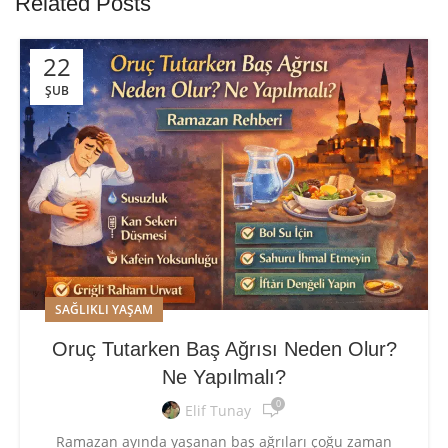
Related Posts
22
ŞUB
SAĞLIKLI YAŞAM
Oruç Tutarken Baş Ağrısı Neden Olur?
Ne Yapılmalı?
0
Elif Tunay
Ramazan ayında yaşanan baş ağrıları çoğu zaman