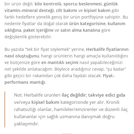
bir ürün değil;
kilo kontrolü
,
sporcu beslenmesi
,
günlük
vitamin–mineral desteği
,
cilt bakımı
ve
kişisel bakım
gibi
farklı hedeflere yönelik geniş bir ürün portföyüne sahiptir. Bu
nedenle fiyatlar da doğal olarak
ürün kategorisine
,
kullanım
sıklığına
,
paket içeriğine
ve
satın alma kanalına
göre
değişkenlik gösterebilir.
Bu yazıda “tek bir fiyat söylemek” yerine,
Herbalife fiyatlarının
nasıl oluştuğunu
, hangi ürünlerin hangi amaçla kullanıldığını
ve bütçenize göre
en mantıklı seçimi
nasıl yapabileceğinizi
net şekilde anlatacağım. Böylece aradığınız cevap, “şu kadar”
gibi geçici bir rakamdan çok daha faydalı olacak:
Fiyat–
performans mantığı
.
Not: Herbalife ürünleri
ilaç değildir
;
takviye edici gıda
ve/veya
kişisel bakım
kategorisinde yer alır. Kronik
rahatsızlığı olanlar, hamileler/emzirenler ve düzenli ilaç
kullananlar için sağlık uzmanına danışmak doğru
yaklaşımdır.