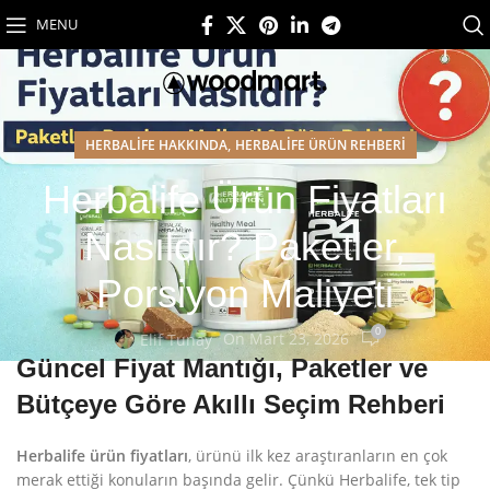
MENU
,
HERBALIFE HAKKINDA
HERBALIFE ÜRÜN REHBERI
Herbalife Ürün Fiyatları
Nasıldır? Paketler,
Porsiyon Maliyeti
0
On Mart 23, 2026
Elif Tunay
Güncel Fiyat Mantığı, Paketler ve
Bütçeye Göre Akıllı Seçim Rehberi
Herbalife ürün fiyatları
, ürünü ilk kez araştıranların en çok
merak ettiği konuların başında gelir. Çünkü Herbalife, tek tip