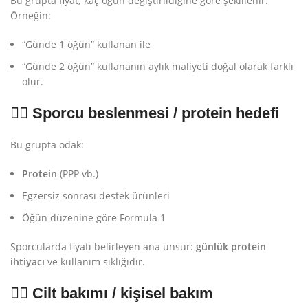
Bu grupta fiyat; kaç öğün değiştirildiğine göre şekillenir.
Örneğin:
“Günde 1 öğün” kullanan ile
“Günde 2 öğün” kullananın aylık maliyeti doğal olarak farklı
olur.
🏋️‍♀️
Sporcu beslenmesi / protein hedefi
Bu grupta odak:
Protein
(PPP vb.)
Egzersiz sonrası destek ürünleri
Öğün düzenine göre Formula 1
Sporcularda fiyatı belirleyen ana unsur:
günlük protein
ihtiyacı
ve kullanım sıklığıdır.
💆‍♀️
Cilt bakımı / kişisel bakım