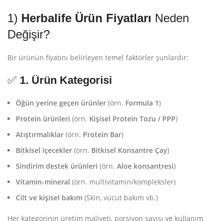
1)
Herbalife Ürün Fiyatları
Neden
Değişir?
Bir ürünün fiyatını belirleyen temel faktörler şunlardır:
✅
1. Ürün Kategorisi
Öğün yerine geçen ürünler
(örn.
Formula 1
)
Protein ürünleri
(örn.
Kişisel Protein Tozu / PPP
)
Atıştırmalıklar
(örn.
Protein Bar
)
Bitkisel içecekler
(örn.
Bitkisel Konsantre Çay
)
Sindirim destek ürünleri
(örn.
Aloe konsantresi
)
Vitamin-mineral
(örn. multivitamin/kompleksler)
Cilt ve kişisel bakım
(Skin, vücut bakım vb.)
Her kategorinin üretim maliyeti, porsiyon sayısı ve kullanım