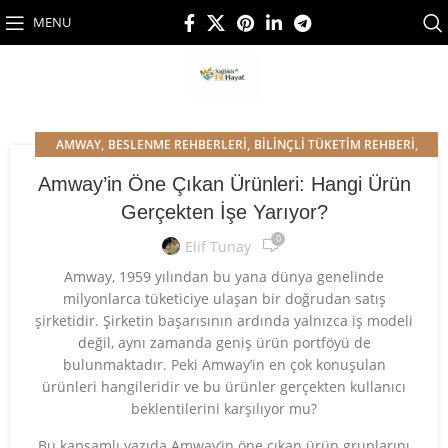
MENU
,
,
,
AMWAY
BESLENME REHBERLERI
BILINÇLI TÜKETIM REHBERI
ÜRÜN İNCELEMELERI
Amway’in Öne Çıkan Ürünleri: Hangi Ürün
Gerçekten İşe Yarıyor?
0
Elif Tunay
Amway, 1959 yılından bu yana dünya genelinde
milyonlarca tüketiciye ulaşan bir doğrudan satış
şirketidir. Şirketin başarısının ardında yalnızca iş modeli
değil, aynı zamanda geniş ürün portföyü de
bulunmaktadır. Peki Amway’in en çok konuşulan
ürünleri hangileridir ve bu ürünler gerçekten kullanıcı
beklentilerini karşılıyor mu?
Bu kapsamlı yazıda Amway’in öne çıkan ürün gruplarını