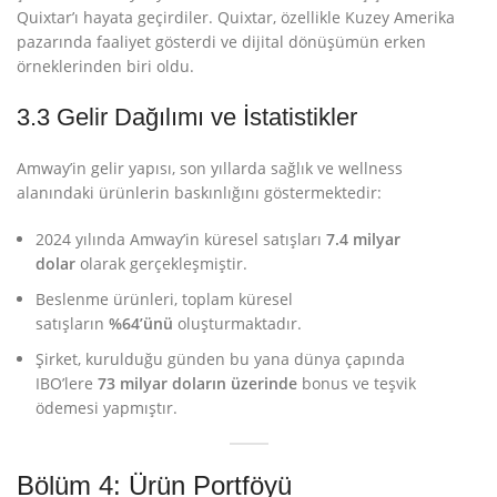
Quixtar’ı hayata geçirdiler
. Quixtar, özellikle Kuzey Amerika
pazarında faaliyet gösterdi ve dijital dönüşümün erken
örneklerinden biri oldu.
3.3 Gelir Dağılımı ve İstatistikler
Amway’in gelir yapısı, son yıllarda sağlık ve wellness
alanındaki ürünlerin baskınlığını göstermektedir:
2024 yılında Amway’in küresel satışları
7.4 milyar
dolar
olarak gerçekleşmiştir
.
Beslenme ürünleri, toplam küresel
satışların
%64’ünü
oluşturmaktadır
.
Şirket, kurulduğu günden bu yana dünya çapında
IBO’lere
73 milyar doların üzerinde
bonus ve teşvik
ödemesi yapmıştır
.
Bölüm 4: Ürün Portföyü