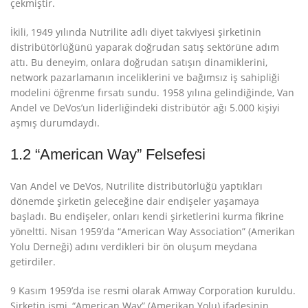
çekmiştir
.
İkili, 1949 yılında Nutrilite adlı diyet takviyesi şirketinin
distribütörlüğünü yaparak doğrudan satış sektörüne adım
attı
. Bu deneyim, onlara doğrudan satışın dinamiklerini,
network pazarlamanın inceliklerini ve bağımsız iş sahipliği
modelini öğrenme fırsatı sundu. 1958 yılına gelindiğinde, Van
Andel ve DeVos’un liderliğindeki distribütör ağı 5.000 kişiyi
aşmış durumdaydı
.
1.2 “American Way” Felsefesi
Van Andel ve DeVos, Nutrilite distribütörlüğü yaptıkları
dönemde şirketin geleceğine dair endişeler yaşamaya
başladı. Bu endişeler, onları kendi şirketlerini kurma fikrine
yöneltti. Nisan 1959’da “American Way Association” (Amerikan
Yolu Derneği) adını verdikleri bir ön oluşum meydana
getirdiler
.
9 Kasım 1959’da ise resmi olarak Amway Corporation kuruldu.
Şirketin ismi, “American Way” (Amerikan Yolu) ifadesinin