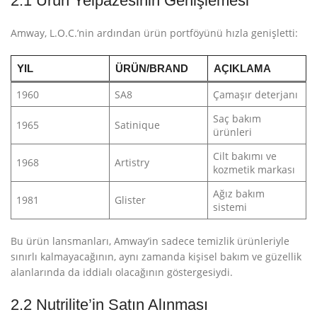
2.1 Ürün Yelpazesinin Genişlemesi
Amway, L.O.C.’nin ardından ürün portföyünü hızla genişletti:
YIL
ÜRÜN/BRAND
AÇIKLAMA
1960
SA8
Çamaşır deterjanı
Saç bakım
1965
Satinique
ürünleri
Cilt bakımı ve
1968
Artistry
kozmetik markası
Ağız bakım
1981
Glister
sistemi
Bu ürün lansmanları, Amway’in sadece temizlik ürünleriyle
sınırlı kalmayacağının, aynı zamanda kişisel bakım ve güzellik
alanlarında da iddialı olacağının göstergesiydi.
2.2 Nutrilite’in Satın Alınması