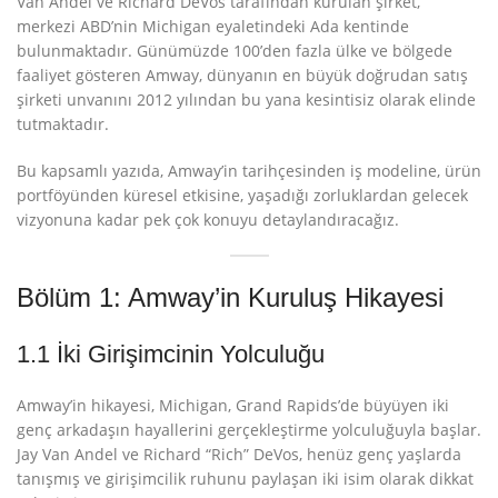
Van Andel ve Richard DeVos tarafından kurulan şirket,
merkezi ABD’nin Michigan eyaletindeki Ada kentinde
bulunmaktadır
. Günümüzde 100’den fazla ülke ve bölgede
faaliyet gösteren Amway, dünyanın en büyük doğrudan satış
şirketi unvanını 2012 yılından bu yana kesintisiz olarak elinde
tutmaktadır
.
Bu kapsamlı yazıda, Amway’in tarihçesinden iş modeline, ürün
portföyünden küresel etkisine, yaşadığı zorluklardan gelecek
vizyonuna kadar pek çok konuyu detaylandıracağız.
Bölüm 1: Amway’in Kuruluş Hikayesi
1.1 İki Girişimcinin Yolculuğu
Amway’in hikayesi, Michigan, Grand Rapids’de büyüyen iki
genç arkadaşın hayallerini gerçekleştirme yolculuğuyla başlar.
Jay Van Andel ve Richard “Rich” DeVos, henüz genç yaşlarda
tanışmış ve girişimcilik ruhunu paylaşan iki isim olarak dikkat