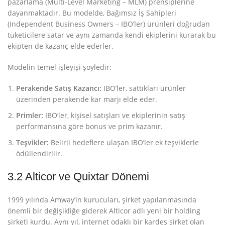
pazarlama (Multi-Level Marketing – MLM) prensiplerine
dayanmaktadır
. Bu modelde, Bağımsız İş Sahipleri
(Independent Business Owners – IBO’ler) ürünleri doğrudan
tüketicilere satar ve aynı zamanda kendi ekiplerini kurarak bu
ekipten de kazanç elde ederler.
Modelin temel işleyişi şöyledir:
Perakende Satış Kazancı:
IBO’ler, sattıkları ürünler
üzerinden perakende kar marjı elde eder.
Primler:
IBO’ler, kişisel satışları ve ekiplerinin satış
performansına göre bonus ve prim kazanır.
Teşvikler:
Belirli hedeflere ulaşan IBO’ler ek teşviklerle
ödüllendirilir
.
3.2 Alticor ve Quixtar Dönemi
1999 yılında Amway’in kurucuları, şirket yapılanmasında
önemli bir değişikliğe giderek Alticor adlı yeni bir holding
şirketi kurdu
. Aynı yıl, internet odaklı bir kardeş şirket olan