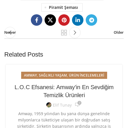
Piramit Şeması
Newer
Older
Related Posts
,
,
AMWAY
SAĞLIKLI YAŞAM
ÜRÜN İNCELEMELERI
L.O.C Efsanesi: Amway’in En Sevdiğim
Temizlik Ürünleri
0
Elif Tunay
Amway, 1959 yılından bu yana dünya genelinde
milyonlarca tüketiciye ulaşan bir doğrudan satış
şirketidir. Şirketin başarısının ardında yalnızca iş