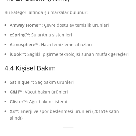
Bu kategori altında şu markalar bulunur:
Amway Home™:
Çevre dostu ev temizlik ürünleri
eSpring™:
Su arıtma sistemleri
Atmosphere™:
Hava temizleme cihazları
iCook™:
Sağlıklı pişirme teknolojisi sunan mutfak gereçleri
4.4 Kişisel Bakım
Satinique™:
Saç bakım ürünleri
G&H™:
Vücut bakım ürünleri
Glister™:
Ağız bakım sistemi
XS™:
Enerji ve spor beslenmesi ürünleri (2015’te satın
alındı)