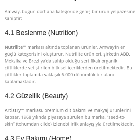
Amway, bugün dört ana kategoride geniş bir ürün yelpazesine
sahiptir:
4.1 Beslenme (Nutrition)
Nutrilite™
markası altında toplanan ürünler, Amway’in en
güçlü kategorisini oluşturur. Nutrilite ürünleri, şirketin ABD,
Meksika ve Brezilya’da sahip olduğu sertifikalı organik
çiftliklerde yetiştirilen bitkisel içeriklerden üretilmektedir
. Bu
çiftlikler toplamda yaklaşık 6.000 dönümlük bir alanı
kaplamaktadır
.
4.2 Güzellik (Beauty)
Artistry™
markası, premium cilt bakımı ve makyaj ürünlerini
kapsar. 1968 yılında piyasaya sürülen bu marka, “seed-to-
skin” (tohumdan cilde) izlenebilirlik anlayışıyla üretilmektedir
.
4.3 Ev Bakımı (Home)