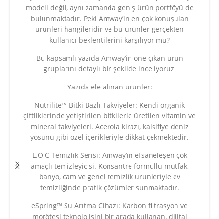
modeli değil, aynı zamanda geniş ürün portföyü de
bulunmaktadır. Peki Amway’in en çok konuşulan
ürünleri hangileridir ve bu ürünler gerçekten
kullanıcı beklentilerini karşılıyor mu?
Bu kapsamlı yazıda Amway’in öne çıkan ürün
gruplarını detaylı bir şekilde inceliyoruz.
Yazıda ele alınan ürünler:
Nutrilite™ Bitki Bazlı Takviyeler: Kendi organik
çiftliklerinde yetiştirilen bitkilerle üretilen vitamin ve
mineral takviyeleri. Acerola kirazı, kalsifiye deniz
yosunu gibi özel içerikleriyle dikkat çekmektedir.
L.O.C Temizlik Serisi: Amway’in efsaneleşen çok
amaçlı temizleyicisi. Konsantre formüllü mutfak,
banyo, cam ve genel temizlik ürünleriyle ev
temizliğinde pratik çözümler sunmaktadır.
eSpring™ Su Arıtma Cihazı: Karbon filtrasyon ve
morötesi teknolojisini bir arada kullanan, dijital