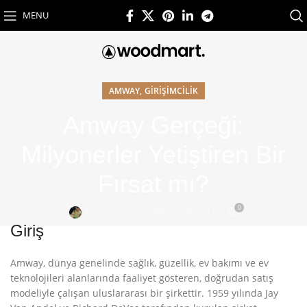
MENU
,
AMWAY
GIRIŞIMCILIK
Amway Gerçeği:
Milyonerler Yetiştiren Bir
Fırsat mı?
0
On Mayıs 26, 2026
Elif Tunay
Giriş
Amway, dünya genelinde sağlık, güzellik, ev bakımı ve ev
teknolojileri alanlarında faaliyet gösteren, doğrudan satış
modeliyle çalışan uluslararası bir şirkettir
. 1959 yılında Jay