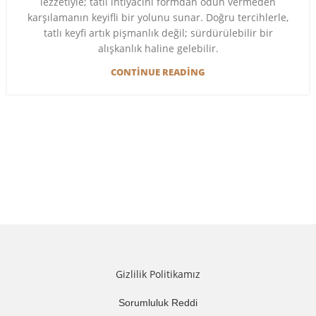
lezzetiyle; tatlı ihtiyacını formdan ödün vermeden
karşılamanın keyifli bir yolunu sunar. Doğru tercihlerle,
tatlı keyfi artık pişmanlık değil; sürdürülebilir bir
alışkanlık haline gelebilir.
CONTINUE READING
Gizlilik Politikamız
Sorumluluk Reddi