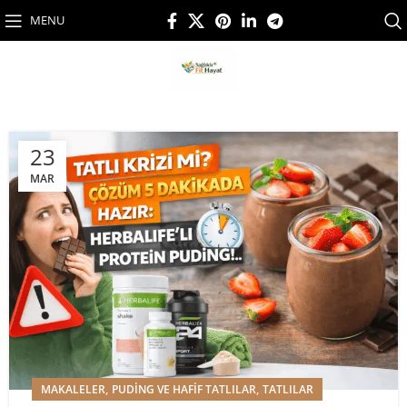
MENU
23
MAR
,
,
MAKALELER
PUDING VE HAFIF TATLILAR
TATLILAR