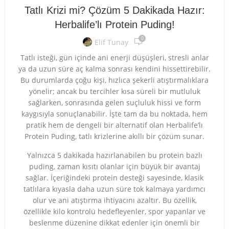
Tatlı Krizi mi? Çözüm 5 Dakikada Hazır:
Herbalife’lı Protein Puding!
0
Elif Tunay
Tatlı isteği, gün içinde ani enerji düşüşleri, stresli anlar
ya da uzun süre aç kalma sonrası kendini hissettirebilir.
Bu durumlarda çoğu kişi, hızlıca şekerli atıştırmalıklara
yönelir; ancak bu tercihler kısa süreli bir mutluluk
sağlarken, sonrasında gelen suçluluk hissi ve form
kaygısıyla sonuçlanabilir. İşte tam da bu noktada, hem
pratik hem de dengeli bir alternatif olan Herbalife’lı
Protein Puding, tatlı krizlerine akıllı bir çözüm sunar.
Yalnızca 5 dakikada hazırlanabilen bu protein bazlı
puding, zaman kısıtı olanlar için büyük bir avantaj
sağlar. İçeriğindeki protein desteği sayesinde, klasik
tatlılara kıyasla daha uzun süre tok kalmaya yardımcı
olur ve ani atıştırma ihtiyacını azaltır. Bu özellik,
özellikle kilo kontrolü hedefleyenler, spor yapanlar ve
beslenme düzenine dikkat edenler için önemli bir