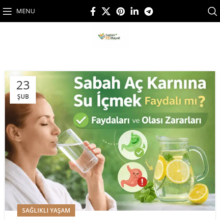
MENU
23
ŞUB
SAĞLIKLI YAŞAM